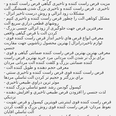
- مزيت قرص راست کننده و تاخیری گياهي قرص راست کننده و
تاخیری ، قرص راست کننده و تاخیری بزرگ شدن هميشگي آلت
- مشكلات زود انزالي و روش درست تاخير انزال
- مشكل كوتاهي الت را چطور قرص راست کننده و تاخیری كنيم
روشهاي قطعي درازي سريع آلت
- معرفترین قرص جهت جلوگیری از زود انزالی جنسی بزرگ
كردن الت با قرص گیاهی واقعی
- معرفي انواع قرص هاي تاخير انداز قرص راست کننده قوی
لوازم تاخيردرانزال | بهترين محصول زناشويي جهت مقاربت
جنسي
- معرفی بهترین بهترین قرص راست کننده ضمانتی گیاهی و قوی
برای بزگ تر شدن الت مردانی مرد خرید بهترین قرص راست
کننده ضمانتی بزرگ و کلفت کننده الت مردانی مردان
- معرفی حجم دهنده و طویل کننده الت
- قرص راست کننده قوی قرص راست کننده و تاخیری سنتي
براي بزرگتر و حجيم تر كردن الت تناسلي مردها
- موثر ترين دراوي طبيعي تاخيري
- كپسول گودمن رشد عضو تناسلي بزرگ كننده
- لذت جنسي را افزودن قرص طبيعي تاخيري و افزايش دهنده
نزديكي
- قرص راست کننده قوی اینترنتی قویترین کپسول و قرص تقویت
نعوظ مردان- قرص راست کننده قوی روش بزرگ و كلفت كردن
آلت تناسلي اقايان