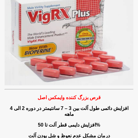
=> راه هاي بزرگ کردن الت مرداني بصورت طبيعي | روش
=> بزرگ و کلفت کننده تضمي
=> بهترين دراز کننده اندام مرداني تناسلي
=> قرص براي بزرگ شدن دائمي الت مر
=> قرص آلت مردونه جديد آمريکائي زود
=> بزرک کردن الت مرداني قرص magnarx plus | روش هاي بزرگ کردن آلت مردونه تناسلي مرد –
=> طب دکتري سنتي ايران سفت کننده ک
=> بزرگ ک
قرص بزرگ کننده وایمکس اصل
افزایش دائمی طول آلت بین 3 – 7 سانتیمتر در دوره 2 الی 4
ماهه
افزایش دایمی قطر آلت تا 50%
درمان مشکل عدم نعوظ و شل بودن آلت
=> رفته سالم بودن چجور حسی