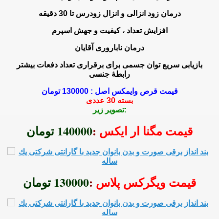
درمان زود انزالی و انزال زودرس تا 30 دقیقه
افزایش تعداد ، کیفیت و جهش اسپرم
=> ر متوسط
درمان ناباروری آقایان
=> نتقل 
بازیابی سریع توان جسمی برای
برقراری تعداد دفعات بیشتر
رابطۀ جنسی
=> زایش سایز الت، روش های افزایش طول آ
قیمت قرص وایمکس اصل : 130000 تومان
بسته 30 عددی
=> جدیدترین و موثرت
تصویر زیر:
=> برچسب: آلت 
قیمت مگنا ار ایکس
:
140000 تومان
=> مشکلات جنسی
=> ویژگی های 
قیمت ویگرکس پلاس
:
130000 تومان
=> درمان زودانزالی (شل بودن کمر) به مدت ۱۰ الی ۲۰ دقیقه درمان مشکلات نعوظ