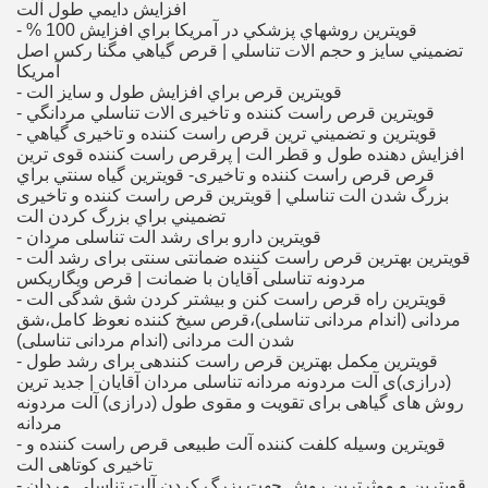
افزايش دايمي طول آلت
- قويترين روشهاي پزشكي در آمريكا براي افزايش 100 %
تضميني سايز و حجم الات تناسلي | قرص گياهي مگنا ركس اصل
آمريكا
- قويترين قرص براي افزايش طول و سايز الت
- قويترين قرص راست کننده و تاخیری الات تناسلي مردانگي
- قويترين و تضميني ترين قرص راست کننده و تاخیری گياهي
افزايش دهنده طول و قطر الت | پرقرص راست کننده قوی ترين
قرص قرص راست کننده و تاخیری- قويترين گياه سنتي براي
بزرگ شدن الت تناسلي | قويترين قرص راست کننده و تاخیری
تضميني براي بزرگ كردن الت
- قویترین دارو برای رشد الت تناسلی مردان
- قویترین بهترین قرص راست کننده ضمانتی سنتی برای رشد آلت
مردونه تناسلی آقایان با ضمانت | قرص ویگاریکس
- قویترین راه قرص راست کنن و بیشتر کردن شق شدگی الت
مردانی (اندام مردانی تناسلی)،قرص سیخ کننده نعوظ کامل،شق
- قویترین مکمل بهترین قرص راست کنندهی برای رشد طول
(درازی)ی آلت مردونه مردانه تناسلی مردان آقایان | جدید ترین
روش های گیاهی برای تقویت و مقوی طول (درازی) آلت مردونه
مردانه
- قویترین وسیله کلفت کننده آلت طبیعی قرص راست کننده و
تاخیری کوتاهی الت
- قویترین و موثرترین روش جهت بزرگ کردن آلت تناسلی مردان