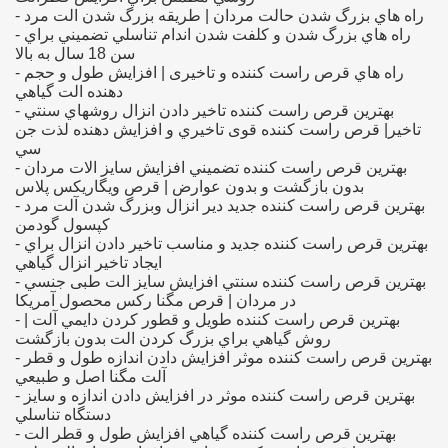
- راه هاي بزرگ شدن حالت مردان | طريقه بزرگ شدن الت مرد
- راه هاي بزرگ شدن و كلفت شدن اندام تناسلي تضميني براي
سن 18 سال به بالا
- راه هاي قرص راست کننده و تاخیری | افزايش طول و حجم
دهنده الت گياهي
- بهترین قرص راست کننده تاخير دادن انزال روشهاي سنتي
تاخير| قرص راست کننده قوی تاخيري و افزايش دهنده لذت جن
سي
=> فر
- بهترین قرص راست کننده تضميني افزايش سايز الات مردان
بدون بازگشت و بدون عوارض | قرص ويگاريكس پلاس
=
- بهترین قرص راست کننده جديد دير انزال وبزرگ شدن آلت مرد
كپسول گودمن
=> راست و م
- بهترین قرص راست کننده جديد و مناسب تاخير دادن انزال براي
ايجاد تاخير انزال گياهي
- بهترین قرص راست کننده سنتي افزايش سايز الت طبی جنسي
در مردان | قرص مگنا ركس محصول آمريكا
- بهترین قرص راست کننده طويل و قطور كردن دايمي آلت |
=> جینسینگ ng
روش گياهي براي بزرگ كردن الت بدون بازگشت
- بهترین قرص راست کننده موثر افزايش دادن اندازه طول و قطر
=> لارجرب
آلت مگنا اصل و طبيعي
- بهترین قرص راست کننده موثر در افزايش دادن اندازه و سايز
دستگاه تناسلي
- بهترین قرص راست کننده گياهي افزايش طول و قطر الت