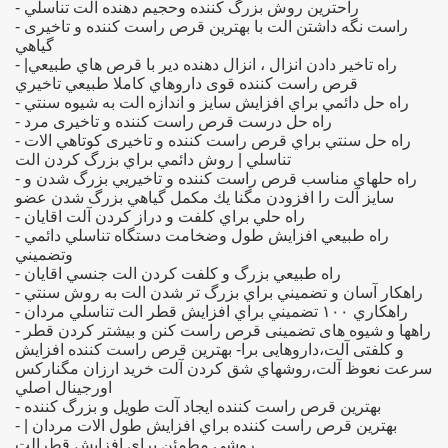
- راحترين روش بزرگ كننده وحجيم دهنده الت تناسلي
- راست نگه داشتن الت با بهترين قرص راست کننده و تاخیری
=> طل
گياهي
- راه تاخير دادن انزال ، انزال دهنده دير با قرص هاي طبيعي|
قرص راست کننده قوی داروهاي كاملا طبيعي تاخيري
- راه حل دائمي براي افزايش سايز و اندازه الت به شيوه سنتي
- راه حل درست قرص راست کننده و تاخیری مرد
=> مشا
- راه حل سنتي براي قرص راست کننده و تاخیری كوتاهي الات
تناسلي | روش دائمي براي بزرگ كردن الت
=> نام 
- راه حلهاي مناسب قرص راست کننده و تاخیریي بزرگ شدن و
سايز آلت را افزودن مگنا يك مكمل گياهي بزرگ شدن عضو
=> خرید پك لاغری مهزل
- راه حلي براي كلفت و دراز كردن آلت اقايان
- راه طبيعي افزايش طول وضخامت دستگاه تناسلي دائمي
=> ب
وتضميني
- راه طبيعي بزرگ و كلفت كردن الت جنسي اقايان
- راهكار آسان و تضميني براي بزرگ تر شدن الت به روش سنتي
=> قرص 
- راهكاري ۱۰۰ تضميني براي افزايش قطر الت تناسلي مردان
- راهها و شیوه های تضمینی قرص راست کنن و بیشتر کردن قطر
=> ، کوچک کردن سینه، ورزش بزرگ کردن سینه،
و کلفتی آلت،داروهایی برا- بهترین قرص راست کننده افزايش
سرعت نعوظ آلت،روشهاي شق كردن آلت خريد ارزان مگناركس
اورجينال اصلي
- بهترین قرص راست کننده ايجاد آلت طويل و بزرگ كننده
- بهترین قرص راست کننده براي افزايش طول الات مردان |
=> رفع سردی جنسی خانمه
روشي مطمئن براي افزايش قطرالت