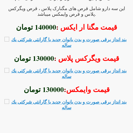
این سه دارو شامل قرص های مگنارک پلاس ، قرص ویگرکس
=> فروش تضمين شده ي قرص بزرگ کنند
پلاس و قرص وایمکس میباشد.
=> سفارش قرص بزرگ کنند
قیمت مگنا ار ایکس
:
140000 تومان
=> بزرگ کننده اندازه آلت مردونه تناسلي آقايا
=> قويترين و بهترين قرص 
قیمت ویگرکس پلاس
:
130000 تومان
=> کلفت کردن الت مرداني مردانه به صورت براي دير انز
قیمت وایمکس
:
130000 تومان
=> کلفت کردن و بزرگ 
=> بهترين حجم دهنده آلت مردونه در س
=> حجيم کردن آلت مردونه مردان – ويگرکس
=> – خريد قرص بزرگ کننده آل