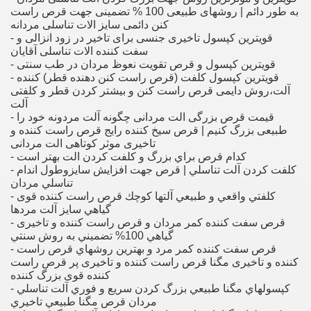
به طور دائم | روشهای طبیعی 100 % تضمینی جهت قرص راست
کنن دائمی سایز الات تناسلی مردانه
- قویترین کپسول تاخیری جنسی برای تاخیر در زود انزالی و
سفت کننده الات تناسلی آقایان
- قویترین کپسول و قرص تقویت نعوظ مردان در طب سنتی
- قویترین کپسول کلفت (قرص راست کنن دهنده قطر) کننده
آلت،روش دایمی قرص راست کنن و بیشتر کردن قطر و کلفتی
- قیمت قرص بزرگی الت مردانی چگونه آلت مردونه خود را
طبیعی بزرگ کنیم | قرص سیخ کننده رایج قرص راست کننده و
تاخیری موثر کوتاهی الت مردانی
- كدام قرص براي بزرگ و كلفت كردن الت بهتر است
- كلفت كردن آلت تناسلي | قرص جهت افزايش سايزوطول اندام
تناسلي مردان
- كلفتي واقعي و طبيعي آلتها كوچك قرص راست کننده قوی
گياهي سايز آلت مردها
- قرص سفت کننده کمر مردان و قرص راست کننده و تاخیری
گياهي 100% تضميني به روش سنتي
- قرص سفت کننده کمر مرد و بهترين روشهاي قرص راست
کننده و تاخیری مگنا قرص راست کننده و تاخیری پر قرص راست
کننده قوی بزرگ كننده
- كپسولهاي مگنا طبيعي بزرگ كردن سريع و فوري آلت تناسلي
مردان قرص مگنا طبيعي تاخيري