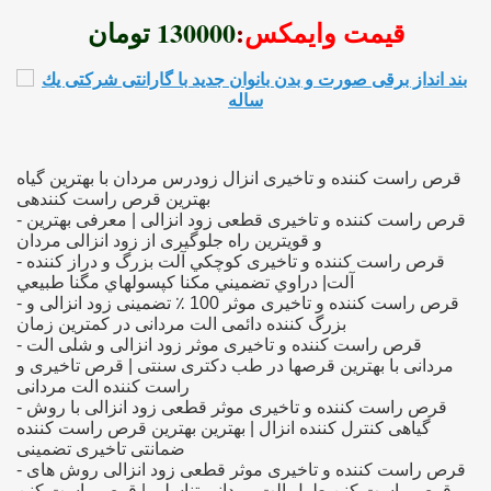
قیمت وایمکس
:
130000 تومان
=> بهترین و
=> افزایش طول الت از طریق طب س
قرص راست کننده و تاخیری انزال زودرس مردان با بهترین گیاه
بهترین قرص راست کنندهی
=> قوی ترین و تضمینی ترین داروی گیاهی برای دیرتر ارضا شدن,
- قرص راست کننده و تاخیری قطعی زود انزالی | معرفی بهترین
و قویترین راه جلوگیری از زود انزالی مردان
=> بهترين قرص براي افزايش سايز و قطر ال
- قرص راست کننده و تاخیری كوچكي آلت بزرگ و دراز كننده
آلت| دراوي تضميني مكنا كپسولهاي مگنا طبيعي
- قرص راست کننده و تاخیری موثر 100 ٪ تضمینی زود انزالی و
=> روش سنتي 
بزرگ کننده دائمی الت مردانی در کمترین زمان
- قرص راست کننده و تاخیری موثر زود انزالی و شلی الت
=>
مردانی با بهترین قرصها در طب دکتری سنتی | قرص تاخیری و
راست کننده الت مردانی
=> افزايش سايز 
- قرص راست کننده و تاخیری موثر قطعی زود انزالی با روش
گیاهی کنترل کننده انزال | بهترین بهترین قرص راست کننده
ضمانتی تاخیری تضمینی
- قرص راست کننده و تاخیری موثر قطعی زود انزالی روش های
قرص راست کنن طول الت مردانی تناسلی | قرص راست کنن