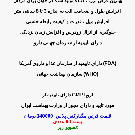
بهترین قرص بزرگ کننده تولید شده در جهان برای مردان
افزایش طول و ضخامت آلت به اندازه 3 تا 8 سانتی متر
=> روش هاي طبيعي بزرگ کردن الت مرداني مرد و افز
افزایش میل ، قدرت و کیفیت رابطه جنسی
=> راه هاي تضميني بزرگ شدن الت مرداني مردانه | روش گياه
جلوگیری از انزال زودرس و افزایش زمان نزدیکی
=> بهترين روش براي بزرگ کردن آلت مردونه بص
دارای تاییدیه از سازمان جهانی دارو
=> بزرگ نمودن سايز الت مرداني تناسلي در مردان |
دارای تاییدیه از سازمان غذا و داروی آمریکا (FDA)
=> بهترين و جديدترين راه براي
سازمان بهداشت جهانی (WHO)
=> راه حل کوتاهي الت مرداني درمردان | بهترين دا
=> خريد داروي ضمانتي گياهي براي بزرگي 
دارای تاییدیه از GMP اروپا
=> خريد اينترنتي بزرگ
مورد تایید و دارای مجوز از وزارت بهداشت ایران
=> چگونه الت مرداني خود را با دارو بزرگ کنيم | چگونه الت 
قیمت قرص مگنارکس پلاس: 140000 تومان
بسته 60 عددی
تصویر زیر:
=> روش طبيعي بزرگ شد