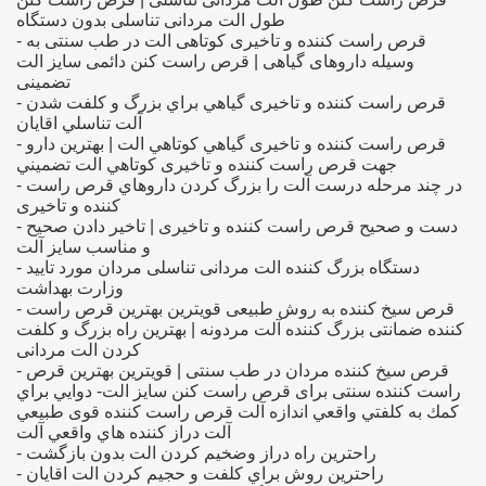
طول الت مردانی تناسلی بدون دستگاه
- قرص راست کننده و تاخیری کوتاهی الت در طب سنتی به
وسیله داروهای گیاهی | قرص راست کنن دائمی سایز الت
تضمینی
- قرص راست کننده و تاخیری گياهي براي بزرگ و كلفت شدن
آلت تناسلي اقايان
- قرص راست کننده و تاخیری گياهي كوتاهي الت | بهترين دارو
جهت قرص راست کننده و تاخیری كوتاهي الت تضميني
- در چند مرحله درست آلت را بزرگ كردن داروهاي قرص راست
کننده و تاخیری
- دست و صحيح قرص راست کننده و تاخیری | تاخير دادن صحيح
=> قرص ها
و مناسب سايز آلت
- دستگاه بزرگ کننده الت مردانی تناسلی مردان مورد تایید
وزارت بهداشت
- قرص سیخ کننده به روش طبیعی قویترین بهترین قرص راست
کننده ضمانتی بزرگ کننده آلت مردونه | بهترین راه بزرگ و کلفت
=> جنسی زن د
کردن الت مردانی
- قرص سیخ کننده مردان در طب سنتی | قویترین بهترین قرص
راست کننده سنتی برای قرص راست کنن سایز الت- دوايي براي
كمك به كلفتي واقعي اندازه آلت قرص راست کننده قوی طبيعي
=> در مد
آلت دراز كننده هاي واقعي آلت
- راحترين راه دراز وضخيم كردن الت بدون بازگشت
- راحترين روش براي كلفت و حجيم كردن الت اقايان