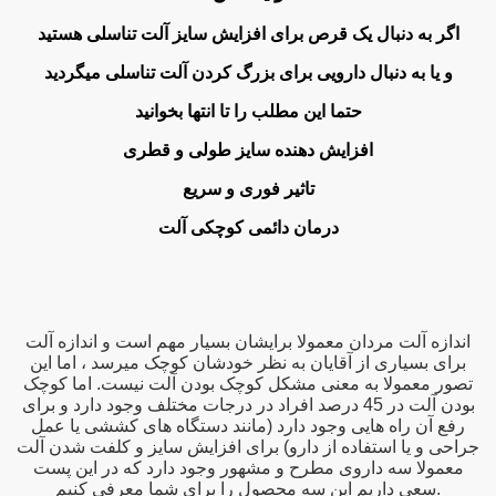
=> طریقه بزرگ کردن دا
اگر به دنبال یک قرص برای افزایش سایز آلت تناسلی هستید
=> - بهترین قرص راست کننده افزايش حجم آلت | كرم افزايش سا
و یا به دنبال دارویی برای بزرگ کردن آلت تناسلی میگردید
=> افزايش حجم و دراز كننده آلت | قرص راست ک
حتما این مطلب را تا انتها بخوانید
افزایش دهنده سایز طولی و قطری
=> قرص راست کننده و تاخیریي براي افزاي
تاثیر فوری و سریع
درمان دائمی کوچکی آلت
=> عوارض مگنا ارایکس Rx-اصل,مگنا ار ایکس,
=> اصل.نمایندگی فعال ایران,مگنا ارایکس اصلmagna Rx
اندازه آلت مردان معمولا برایشان بسیار مهم است و اندازه آلت
برای بسیاری از آقایان به نظر خودشان کوچک میرسد ، اما این
تصور معمولا به معنی مشکل کوچک بودن آلت نیست. اما کوچک
بودن آلت در 45 درصد افراد در درجات مختلف وجود دارد و برای
رفع آن راه هایی وجود دارد (مانند دستگاه های کششی یا عمل
=> خريد اينترنتي قرص بزرگ ک
جراحی و یا استفاده از دارو) برای افزایش سایز و کلفت شدن آلت
معمولا سه داروی مطرح و مشهور وجود دارد که در این پست
=> قرص بزرگ کن
سعی داریم این سه محصول را برای شما معرفی کنیم.