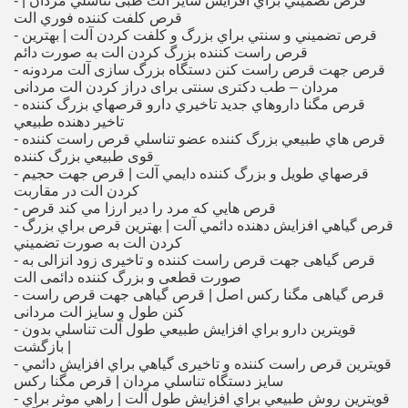
- قرص تضميني براي افزايش سايز الت طبی تناسلي مردان |
قرص كلفت كننده فوري الت
- قرص تضميني و سنتي براي بزرگ و كلفت كردن آلت | بهترین
قرص راست کننده بزرگ كردن الت به صورت دائم
- قرص جهت قرص راست کنن دستگاه بزرگ سازی آلت مردونه
مردان – طب دکتری سنتی برای دراز کردن الت مردانی
- قرص مگنا داروهاي جديد تاخيري دارو قرصهاي بزرگ كننده
تاخير دهنده طبيعي
- قرص هاي طبيعي بزرگ كننده عضو تناسلي قرص راست کننده
قوی طبيعي بزرگ كننده
- قرصهاي طويل و بزرگ كننده دايمي آلت | قرص جهت حجيم
كردن الت در مقاربت
- قرص هايي كه مرد را دير ارزا مي كند قرص
- قرص گياهي افزايش دهنده دائمي آلت | بهترين قرص براي بزرگ
كردن الت به صورت تضميني
- قرص گیاهی جهت قرص راست کننده و تاخیری زود انزالی به
صورت قطعی و بزرگ کننده دائمی الت
- قرص گیاهی مگنا رکس اصل | قرص گیاهی جهت قرص راست
کنن طول و سایز الت مردانی
- قويترين دارو براي افزايش طبيعي طول آلت تناسلي بدون
بازگشت |
- قويترين قرص راست کننده و تاخیری گياهي براي افزايش دائمي
سايز دستگاه تناسلي مردان | قرص مگنا ركس
- قويترين روش طبيعي براي افزايش طول آلت | راهي موثر براي