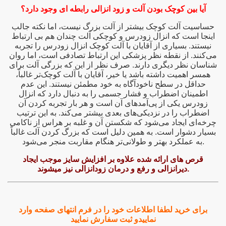
آیا بین کوچک بودن آلت و زود انزالی رابطه ای وجود دارد؟
=> کپسول تاخير در انزال و سفت کننده الت م
حساسیت آلت کوچک بیشتر از آلت بزرگ نیست، اما نکته جالب
=> خريد تلفني قرص بزرگ کننده
اینجا است که انزال زودرس و کوچکی آلت چندان هم بی ارتباط
نیستند. بسیاری از آقایان با آلت کوچک انزال زودرس را تجربه
=> داروي ضمانتي گياهي تقويت و مقوي نيروي جنسي ، بزرگ و کلفت کننده الت مرداني تناسلي مردان –
می‌کنند. از نقطه نظر پزشکی این ارتباط تصادفی است، اما روان
شناسان نظر دیگری دارند. صرف نظر از این که بزرگی آلت برای
همسر اهمیت داشته باشد یا خیر، آقایان با آلت کوچک‌تر غالباً،
=> بزرگ کننده الت مرداني مردان ، داروي ضم
حداقل در سطح ناخودآگاه به خود مطمئن نیستند. این عدم
اطمینان اضطراب و فشار جسمی را به دنبال دارد که انزال
=> راههاي رايج درمان موثر نابار
زودرس یکی از پی‌آمدهای آن است و هر بار تجربه کردن آن
اضطراب را در نزدیکی‌های بعدی بیشتر می‌کند. به این ترتیب
=> موثرترين روش براي رفع انزال زو
چرخه‌ای ایجاد می‌شود که شکستن آن و غلبه بر هراس از ناکامی
بسیار دشوار است. به همین دلیل است که بزرگ کردن آلت غالباً
به عملکرد بهتر و طولانی‌تر هنگام مقاربت منجر می‌شود.
=> افزايش طول وسايز الت مردا
قرص های ارائه شده علاوه بر افزایش سایز موجب ایجاد
=> راهکار براي درمان موثر کوتاهي آلات مردان | درمان موث
دیرانزالی و رفع و درمان زودانزالی نیز میشوند.
=> موثرترين و بهترين روش کلفت کردن الت مرداني | روش 
=> - چه جوري طول 
برای خرید لطفا اطلاعات خود را در فرم انتهای صفحه وارد
نماییدو ثبت سفارش نمایید