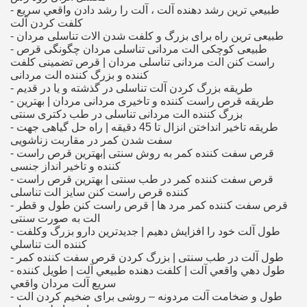
- طبيعي ترين رشد دهنده آلت ، آلت را رشد دادن واقعي سريع
كلفت كردن آلت
- طبیعی ترین راه برای بزرگ و کلفت شدن الات تناسلی مردان
- طبیعی کوچکی الت مردانی تناسلی مردان چگونگی قرص
راست کنن الت مردانی تناسلی مردان | قرص تضمینی کلفت
کننده و بزرگ کننده الت مردانی
- طریقه بزرگ کردن آلت تناسلی در گذشته و یا در قدیم
- طریقه قرص راست کننده و تاخیری مردانی مردان | بهترین
بزرگ کننده الت مردانی تناسلی در طب دکتری سنتی
- طریقه تاخیر انداختن انزال تا 45 دقیقه | راه حل گیاهی جهت
سفت شدن کمر در مقاربت زناشویی
- قرص سفت کننده کمر به روش سنتی |بهترین قرص راست
کننده و تاخیر انداز جنسی
- قرص سفت کننده کمر در طب سنتی | بهترین قرص راست
کننده قرص راست کنن سایز الت تناسلی
- قرص سفت کننده کمر مرد ها | قرص راست کنن طول و قطر
الت به صورت سنتی
- طول آلت خود را افزايش دهيم | جديدترين دارو بزرگ وكلفت
كننده الت تناسلي
- طول آلت در طب سنتی | بزرگ کردن قرص سفت کننده کمر
- طول دهي واقعي آلت | كلفت دهنده طبيعي آلت | طويل كننده
سريع آلت مردان واقعي
- طول و ضخامت آلت مردونه – روشی برای ضخیم کردن الت