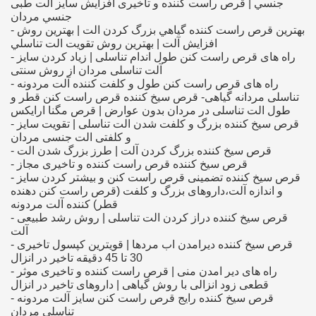
جنسي | قرص راست کننده و تاخیری افزايش سايز الت طبی
جنسي مردان
- بهترین قرص راست کننده گياهي بزرگ كردن الت | بهترين روش
افزايش آلت | بهترين روش تقويت الت تناسلي
- راه های قرص راست کنن طول اندام تناسلی | زیاد کردن سایز
آلت تناسلی مردان از روش سنتی
- راه های قرص راست کنن طول و کلفت کننده آلت مردونه
تناسلی مردانه گیاهی- قرص سیخ کننده قرص راست کنن قطر و
طول الت تناسلی در مردان بدون عوارض | قرص مگنا ارایکس
- قرص سیخ کننده بزرگ و کلفت شدن الت تناسلی | تقویت سایز
=> ویگا 50000 طریقه استفاده از اسپری تاخیری ویگا
و كلفتی الت جنسی مردان
- قرص سیخ کننده بزرگ کردن آلت | طرز بزرگ شدن الت
- قرص سیخ کننده قرص راست کننده و تاخیری مجاز
- قرص سیخ کننده تضمینی قرص راست کنن و بیشتر کردن سایز
=>
و اندازه آلت،داروهای بزرگ و کلفت (قرص راست کنن دهنده
قطر) کننده آلت مردونه
- قرص سیخ کننده دراز کردن الت تناسلی | روش رشد طبیعی
آلت
- قرص سیخ کننده دیرامدن اب مردها | قویترین کپسول تاخیری
30 تا 45 دقیقه تاخیر در انزال
- راه های دیر امدن منی | قرص راست کننده و تاخیری موثر
قطعی زود انزالی با روش گیاهی | داروهای تاخیر در انزال
- قرص سیخ کننده رایج قرص راست کنن سایز آلت مردونه
تناسلی مردان