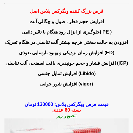
=> بزرگ کردن تضميني الت مرداني به وسيله دارو | دار
قرص بزرگ کننده ویگرکس پلاس اصل
=> خرید قرص م
افزایش حجم قطر ، طول و چگالی آلت
)
PE
جلوگیری از انزال زود هنگام با تاثیر دائمی(
=> چگونه آب کمر افزايش دهيم | راهها
افزودن به حالت سختی هرچه بیشتر آلت تناسلی در هنگام تحریک
=> روش عملي افزايش طول الت مرداني | راههاي رايج بزر
)
ED
افزایش زمان نزدیکی و بهبود نارسایی نعوذی (
=> روش بزرگ کردن الت مرداني تناسلي مر
)
ICP
افزایش فشار و حجم خونپذیری بافت اسفنجی آلت تناسلی (
=> روش جديد براي بزرگ کردن الت
)
Libido
افزایش تمایل جنسی (
)
vigor
افزایش شور جوانی (
=> قرص جديد تضميني براي افزايش بزرگي الت مر
=> دارو حجيم شدن سريع اندام مرداني تناسلي | داروي ضم
قیمت قرص ویگرکس پلاس: 130000 تومان
=> نحوه بزرگ کردن الت مرداني تناسلي 
بسته 60 عددی
تصویر زیر:
=> روشي براي بزرگ شدن آلت مردونه تناسلي | 