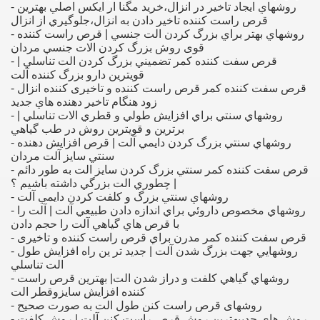
- روشهاي ايجاد تاخير در انزال،خريد مگنا ار ايكس اصلي بهترین
قرص راست کننده تاخير دادن به انزال،جلوگيري از انزال
- روشهاي بهتر براي بزرگ كردن الت جنسي | قرص راست کننده
قوی روش بزرگ كردن الات جنسي مردان
- قرص سفت کننده کمر تضميني بزرگ كردن الت تناسلي |
قويترين دارو بزرگ كننده آلت
- قرص سفت کننده کمر قرص راست کننده و تاخیری كننده انزال
زود هنگام تاخير دهنده هاي جديد
- روشهاي سنتي براي افزايش طولي و قطري الات تناسلي |
برترين و قويترين روش در طب گياهي
- روشهاي سنتي بزرگ كردن دايمي آلت | قرص افزايش دهنده
سنتي سايز آلت مردان
- قرص سفت کننده کمر سنتي بزرگ كردن سايز الت به طور دائم
| چطوري الت بزرگي داشته باشيم ؟
- روشهاي سنتي بزرگ و كلفت كردن دايمي آلت
- روشهاي مخصوص داروئي براي اندازه دادن طبيعي آلت | آلت را
با قرص هاي گياهي آلت را حجم دادن
- قرص سفت کننده کمر مدرن براي قرص راست کننده و تاخیری
- روشهايي جهت بزرگ شدن آلت | جديد تر ين راه افزايش طول
الت تناسلي
- روشهاي گياهي كلفت و دراز شدن الت| بهترین قرص راست
کننده افزايش سايزوقطر الت
- روشهای قرص راست کنن طول الت به صورت صحیح
- روش های جدیبهترین روش قرص راست کنن آلت | روش کلفت