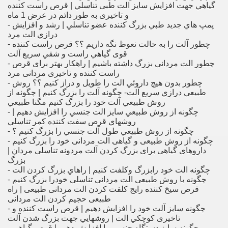
گياهي جهت افزايش سايز الت طبی تناسلي | قرص راست کننده
و تاخیری به طور دائم در عرض 1 ماه
- پمپ هاي جديد طبي بزرگ كننده عضو تناسلي | رشد و افزايش
درازي الت مرد
- چطور آلت را به حالت نعوظ نگه داريم ؟؟ قرص راست کننده
قوی گياهي راست و شقي سريع آلت
- چطور الت مردانی بزرگ داشته باشیم | راهکار بهتر برای قرص
راست کننده و تاخیری مردانی مرد
- چطور بدون هيچ داروئي الت را طويل و دراز كنيم ؟؟ روش
طبيعي درازي سريع آلت- چگونه آلت را بزرگ كنيم | چگونه از
روش طبيعي آلت خود را بزرگ كنيم مگنا طبيعي
- چگونه از روش طبيعي سايز الت جنسي را افزايش دهيم |
روشهاي قرص سفت کننده کمر تناسلي
- چگونه از روش طبيعي طول آلت جنسي را بزرگ كنيم ؟
- چگونه از روش طبیعی و گیاهی الت مردانی خود را بزرگ کنیم
داروهای گیاهی برای بزرگ کردن آلت مردونه تناسلی مردان |
بزرگ
- چگونه الت خود رابزرگ وكلفت كنيم | راهاي بزرگ كردن الت
- چگونه با روش طبیعی الت مردانی تناسلی خودرا بزرگ کنیم
قرص سیخ کننده رایج کلفت کردن الت مردانی طبیعی | راه
طبیعی حجیم کردن الت مردانی
- چگونه سايز آلت خود را افزايش دهيم | قرص راست کننده و
تاخیری كوچكي الت | روشهايي جهت بزرگ شدن آلت
- چگونه سايز دستگاه جنسي را افزايش دهيم | قرص گياهي