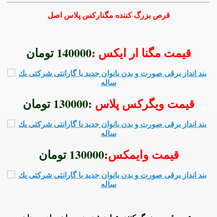
=> افزايش سايز و طول الت مرداني | افزاي
قرص بزرگ کننده مگنارکس پلاس اصل
=
=> بهترين قرص
قیمت مگنا ار ایکس
:
140000 تومان
=> روشهاي مفيد اف
=> قويتري
قیمت ویگرکس پلاس
:
130000 تومان
=> خريد جديدترين داروي ضمانتي بزرگ کننده آلت مردونه 
=> خريد قويتري
قیمت وایمکس
:
130000 تومان
=> فروش تضمين شده ي قويترين 
=> بهترين دارو براي درمان موثر زود 
=> روش دير انزال شدن | روشهاي مفيد افزايش 
=> – روش گياهي بزرگ کردن آلت مردونه مردان | بز