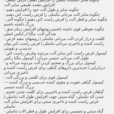
افزايش دهنده طبيعي سايز الت
- چگونه سايز و طول آلت خود را افزايش دهيم
- چگونه سایز الت مردانی تناسلی را قرص راست کنن دهیم
- چگونه سایز و قطر الت را قرص راست کنن دهیم | چگونه آلتی
بزرگ داشته باشیم
- چگونه نعوظي قوي داشته باشيم،روشهاي افزايش زمان شق
شدگي آلت، مگنا ار ايكس اصلي
- کلفت و دراز کردن الت مردانی تناسلی | روشهای مفید قرص
راست کننده و تاخیری مردانی تناسلی | قرص راست کنن توان
جنـسـی و تقویتی
- کپسول قرص راست کنن سایز آلت مردونه وقرص راست کنن
طول الت مردانی جنسی مردان | کپسول مگنا رکس
- کپسول برای بزرگ و ضخیم کردن آلت مردونه مردانه و
دیرانزایی | جدیدترین داروهای گیاهی برای قرص راست کننده و
تاخیری مردانی
- کپسول قوی برای کلفتی و بزرگی الت
- کپسول گیاهی تقویت و مقوی کننده جنــسی و بزرگ کننده –
بزرگ کننده جنسی
- گياهان قرص راست کننده و تاخیریي براي كلفت شدن حجيم
شدن اله تناسلي- گياه سنتي جهت افزايش طول الت تناسلي |
قرص راست کننده و تاخیری سنتي براي افزايش سايز آلت
تناسلي
- گياه سنتي و تضميني براي افزايش طول و قطر الات تناسلي